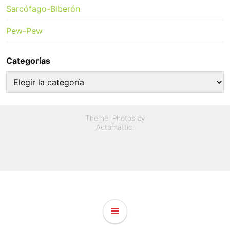
Sarcófago-Biberón
Pew-Pew
Categorías
Categorías
Theme: Photos by
Automattic
.