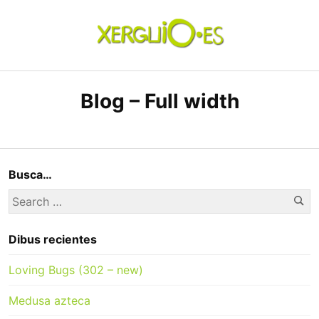
Skip
to
content
xerguio.ES | ilustración
Blog – Full width
Busca…
Se
Search
for:
Dibus recientes
Loving Bugs (302 – new)
Medusa azteca