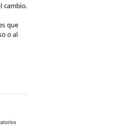
l cambio.
es que
so o al
atorios