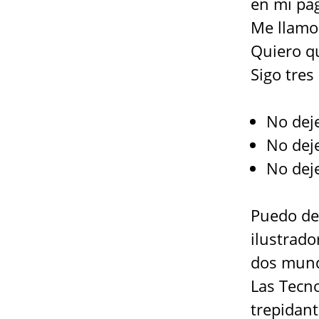
en mi pá
Me llamo
Quiero qu
Sigo tres
No deje
No deje
No deje
Puedo dec
ilustrado
dos mund
Las Tecno
trepidant