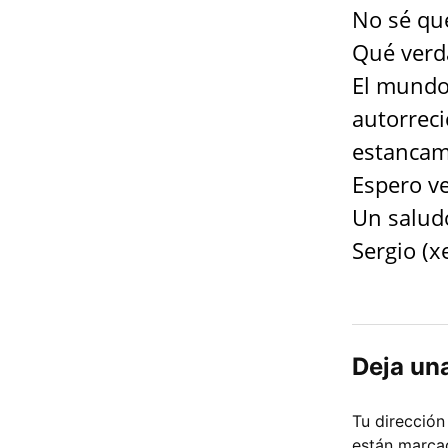
No sé qué
Qué verd
El mundo
autorreci
estancami
Espero ve
Un salud
Sergio (x
Deja un
Tu dirección
están marc