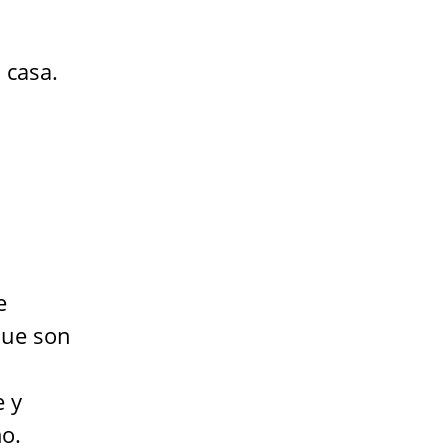
 casa.
e
que son
e y
mo.