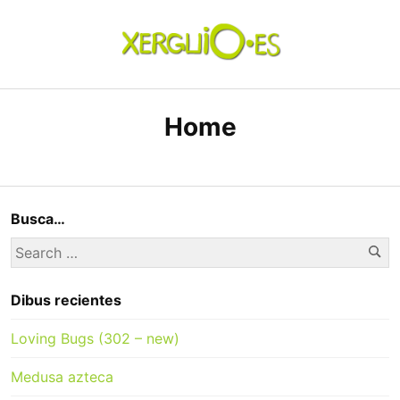
Skip
to
content
xerguio.ES | ilustración
Home
Busca…
Se
Search
for:
Dibus recientes
Loving Bugs (302 – new)
Medusa azteca