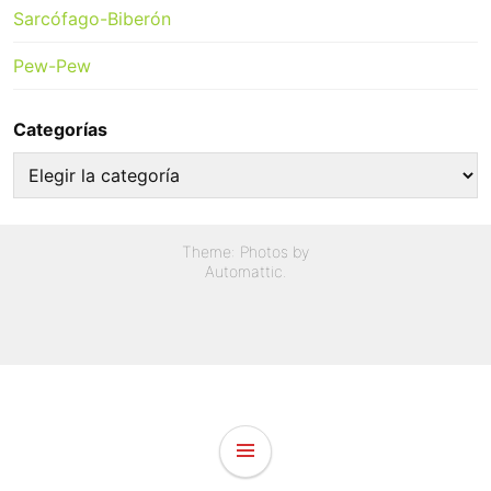
Sarcófago-Biberón
Pew-Pew
Categorías
Categorías
Theme: Photos by
Automattic
.