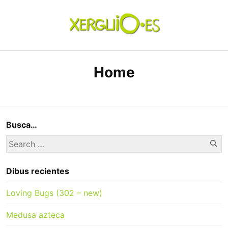
Skip
to
content
xerguio.ES | ilustración
Home
Busca…
Se
Search
for:
Dibus recientes
Loving Bugs (302 – new)
Medusa azteca