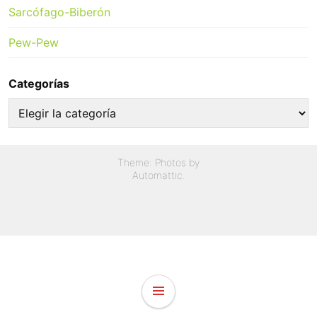
Sarcófago-Biberón
Pew-Pew
Categorías
Categorías
Theme: Photos by
Automattic
.