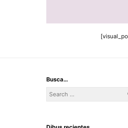
[visual_po
Busca…
Search
for:
Dibus recientes