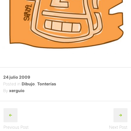
Posted
24 julio 2009
on
Posted in
Dibujo
,
Tonterías
By
xerguio
Post
navigation
Previous Post
Next Post