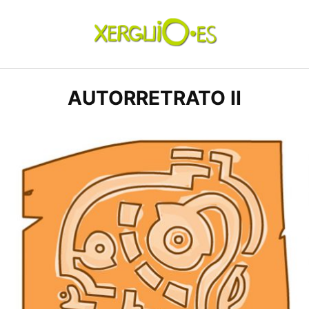
Skip
to
content
xerguio.ES | ilustración
AUTORRETRATO II