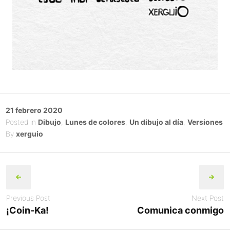
Posted
21 febrero 2020
on
Posted in
Dibujo
,
Lunes de colores
,
Un dibujo al día
,
Versiones
By
xerguio
Post
navigation
Previous Post
Next Post
¡Coin-Ka!
Comunica conmigo