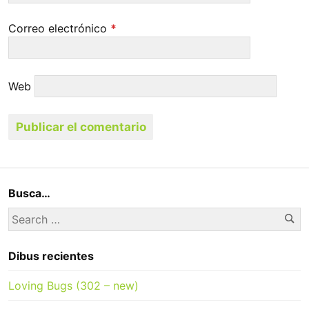
Correo electrónico
*
Web
Busca…
Se
Search
for:
Dibus recientes
Loving Bugs (302 – new)