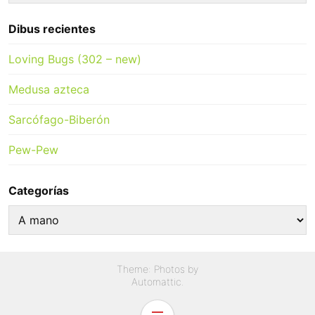
for:
Dibus recientes
Loving Bugs (302 – new)
Medusa azteca
Sarcófago-Biberón
Pew-Pew
Categorías
Categorías
Theme: Photos by
Automattic
.