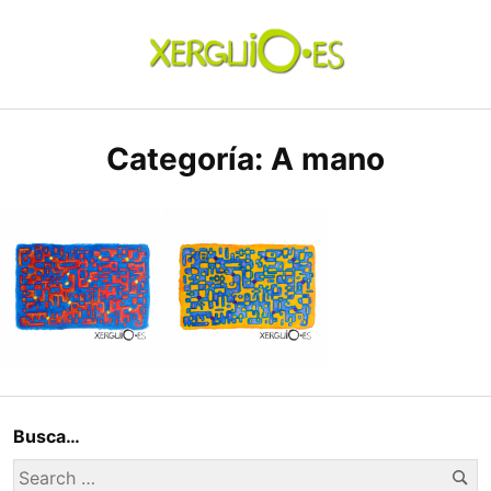
Skip
to
content
xerguio.ES | ilustración
Categoría:
A mano
LaBERINTO II
LABERINTO I
Busca…
Se
Search