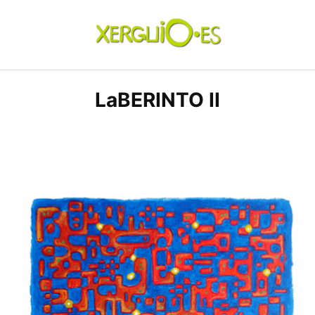
Skip
to
content
xerguio.ES | ilustración
LaBERINTO II