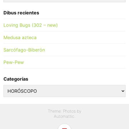
for:
Dibus recientes
Loving Bugs (302 – new)
Medusa azteca
Sarcófago-Biberón
Pew-Pew
Categorías
Categorías
Theme: Photos by
Automattic
.