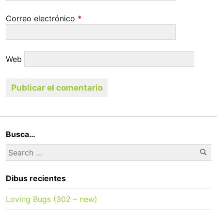
Correo electrónico
*
Web
Busca…
Se
Search
for:
Dibus recientes
Loving Bugs (302 – new)