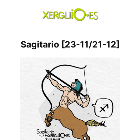
Skip
to
content
xerguio.ES | ilustración
Sagitario [23-11/21-12]