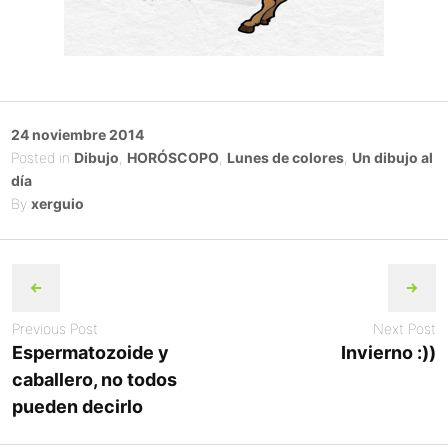
Posted
24 noviembre 2014
on
Posted in
Dibujo
,
HORÓSCOPO
,
Lunes de colores
,
Un dibujo al
día
By
xerguio
Post
navigation
Previous Post
Next Post
Espermatozoide y
Invierno :))
caballero, no todos
pueden decirlo