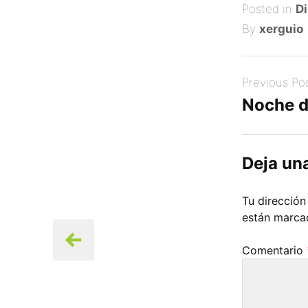
on
Posted in
Di
By
xerguio
Post
Previous Po
navigation
Noche d
Deja un
Tu dirección
están marc
Comentario