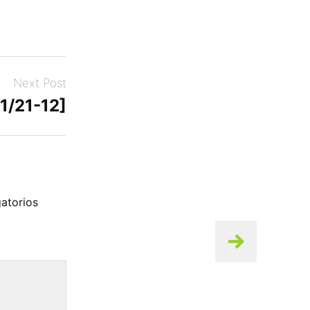
Next Post
11/21-12]
atorios