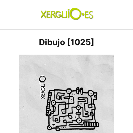
Skip
to
content
xerguio.ES | ilustración
Dibujo [1025]