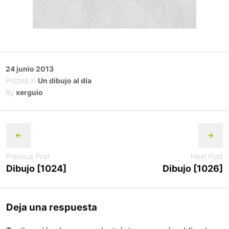
Posted
24 junio 2013
on
Posted in
Un dibujo al día
By
xerguio
Post
navigation
Previous Post
Next Post
Dibujo [1024]
Dibujo [1026]
Deja una respuesta