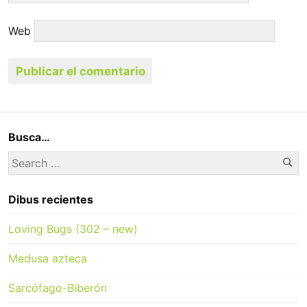
Web
Busca…
Se
Search
for:
Dibus recientes
Loving Bugs (302 – new)
Medusa azteca
Sarcófago-Biberón