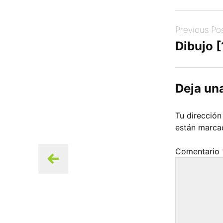
Post
Previous Po
navigation
Dibujo 
Deja un
Tu dirección
están marc
Comentario