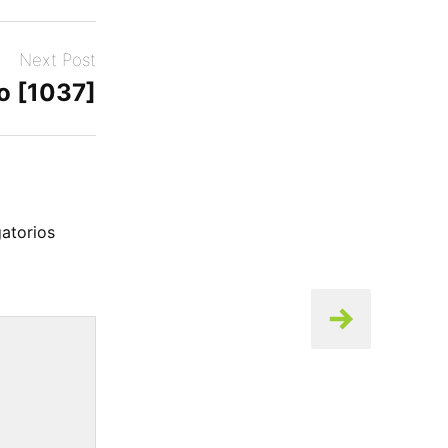
Next Post
o [1037]
atorios