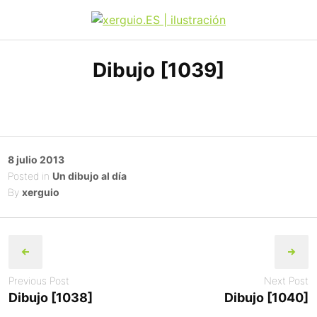
Skip
to
xerguio.ES | ilustración
content
Dibujo [1039]
Posted
8 julio 2013
on
Posted in
Un dibujo al día
By
xerguio
Post
navigation
Previous Post
Next Post
Dibujo [1038]
Dibujo [1040]