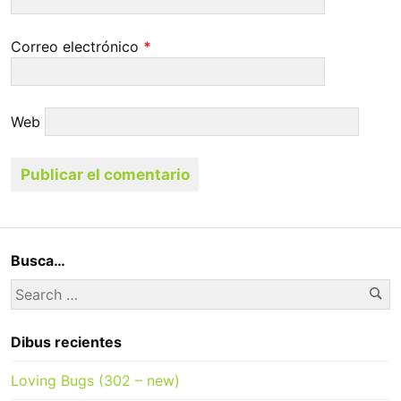
Correo electrónico
*
Web
Busca…
Se
Search
for:
Dibus recientes
Loving Bugs (302 – new)