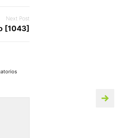
Next Post
o [1043]
atorios