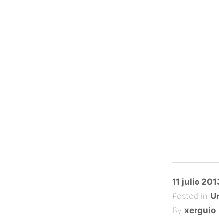
Posted
11 julio 201
on
Posted in
Un
By
xerguio