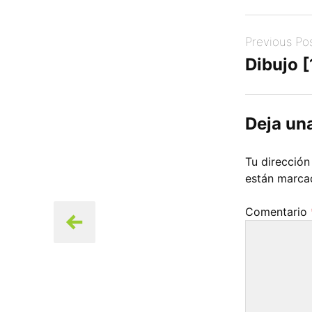
Post
Previous Po
navigation
Dibujo 
Deja un
Tu dirección
están marc
Comentario