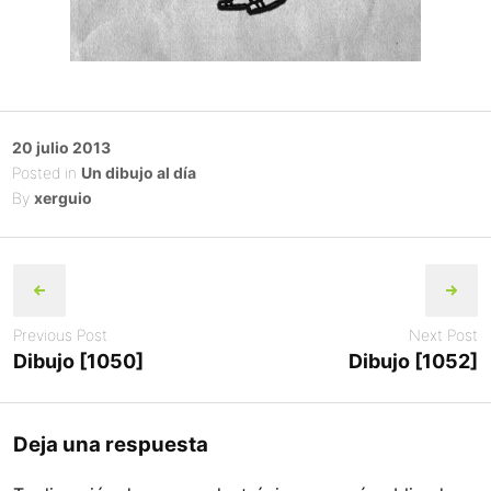
Posted
20 julio 2013
on
Posted in
Un dibujo al día
By
xerguio
Post
navigation
Previous Post
Next Post
Dibujo [1050]
Dibujo [1052]
Deja una respuesta