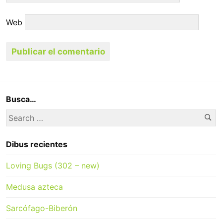
Web
Busca…
Se
Search
for:
Dibus recientes
Loving Bugs (302 – new)
Medusa azteca
Sarcófago-Biberón