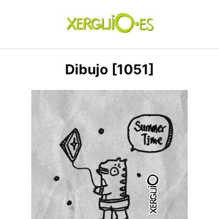
Skip
to
content
xerguio.ES | ilustración
Dibujo [1051]