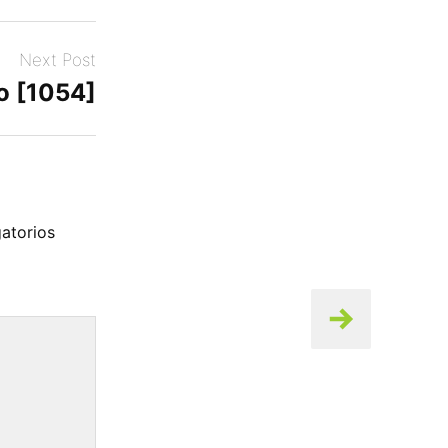
Next Post
o [1054]
atorios