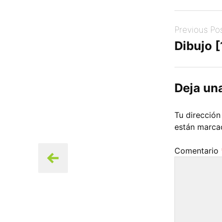
Post
Previous Po
navigation
Dibujo 
Deja un
Tu dirección
están marc
Comentario