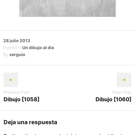
Posted
28 julio 2013
on
Posted in
Un dibujo al día
By
xerguio
Post
navigation
Previous Post
Next Post
Dibujo [1058]
Dibujo [1060]
Deja una respuesta