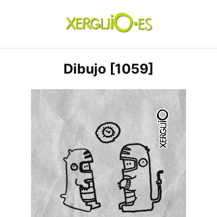
Skip
to
content
xerguio.ES | ilustración
Dibujo [1059]