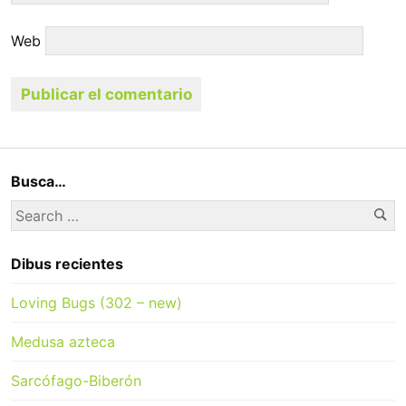
Web
Busca…
Se
Search
for:
Dibus recientes
Loving Bugs (302 – new)
Medusa azteca
Sarcófago-Biberón