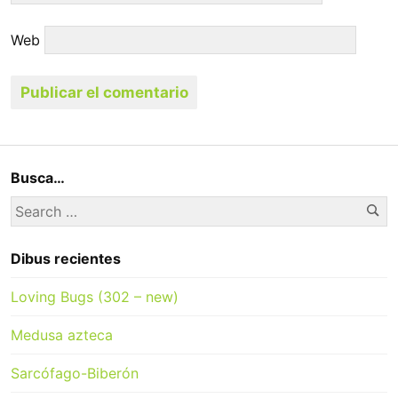
Web
Busca…
Se
Search
for:
Dibus recientes
Loving Bugs (302 – new)
Medusa azteca
Sarcófago-Biberón