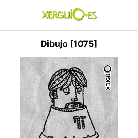
Skip
to
content
xerguio.ES | ilustración
Dibujo [1075]