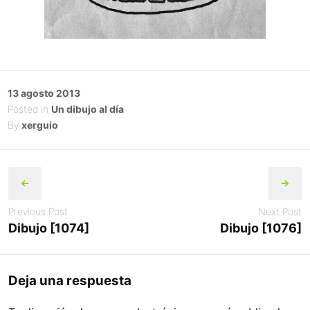
Posted
13 agosto 2013
on
Posted in
Un dibujo al día
By
xerguio
Post
navigation
Previous Post
Next Post
Dibujo [1074]
Dibujo [1076]
Deja una respuesta