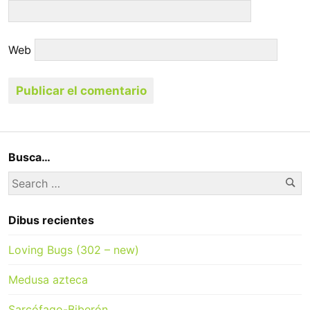
Web
Busca…
Se
Search
for:
Dibus recientes
Loving Bugs (302 – new)
Medusa azteca
Sarcófago-Biberón