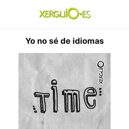
Skip
to
content
xerguio.ES | ilustración
Yo no sé de idiomas