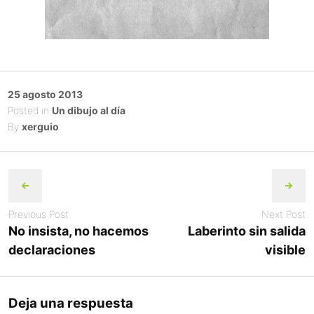
Posted
25 agosto 2013
on
Posted in
Un dibujo al día
By
xerguio
Post
navigation
Previous Post
Next Post
No insista, no hacemos
Laberinto sin salida
declaraciones
visible
Deja una respuesta