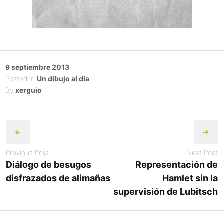
Posted
9 septiembre 2013
on
Posted in
Un dibujo al día
By
xerguio
Post
navigation
Previous Post
Next Post
Diálogo de besugos
Representación de
disfrazados de alimañas
Hamlet sin la
supervisión de Lubitsch