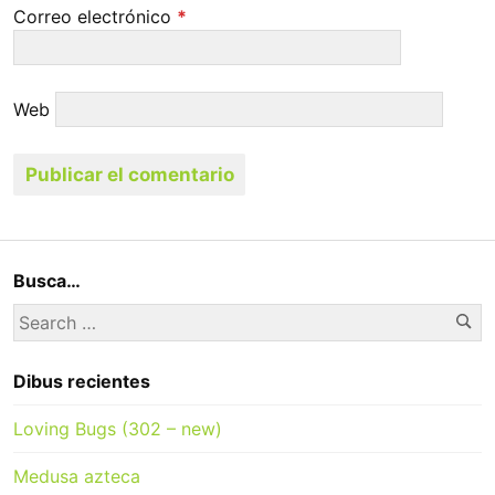
Correo electrónico
*
Web
Busca…
Se
Search
for:
Dibus recientes
Loving Bugs (302 – new)
Medusa azteca