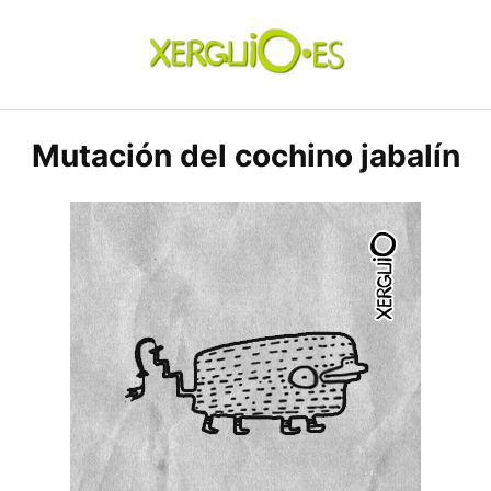
Skip
to
content
xerguio.ES | ilustración
Mutación del cochino jabalín