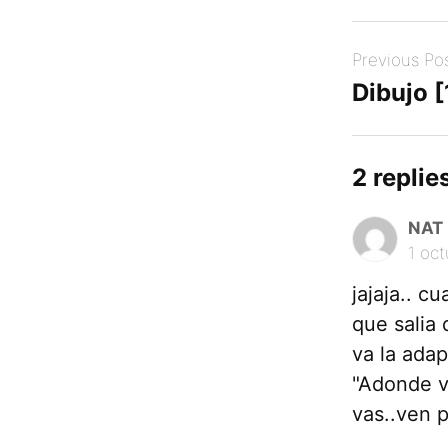
Post
Previous Po
navigation
Dibujo [
2 replies
NAT
1 oct
jajaja.. 
que salia
va la ada
"Adonde v
vas..ven p