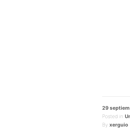
Posted
29 septiem
on
Posted in
Un
By
xerguio