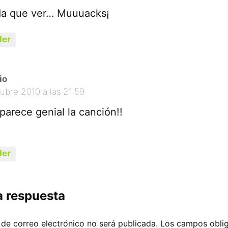
da que ver… Muuuacks¡
er
io
ubre 2010 a las 21:59
 parece genial la canción!!
er
a respuesta
 de correo electrónico no será publicada.
Los campos oblig