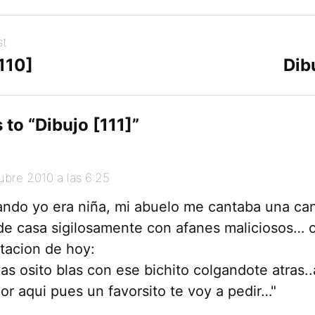
st
110]
Dib
 to “
Dibujo [111]
”
ubre 2010 a las 6:25
cuando yo era niña, mi abuelo me cantaba una ca
 de casa sigilosamente con afanes maliciosos… 
ptacion de hoy:
as osito blas con ese bichito colgandote atras.
or aqui pues un favorsito te voy a pedir…"