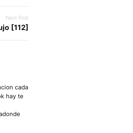
Next Post
ujo [112]
ncion cada
ok hay te
.adonde