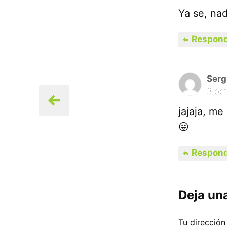
Ya se, na
Respond
Serg
3 oct
jajaja, me
😛
Respond
Deja un
Tu dirección