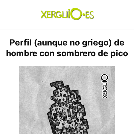
Skip
to
content
xerguio.ES | ilustración
Perfil (aunque no griego) de
hombre con sombrero de pico