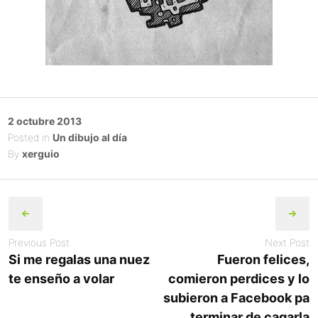
Posted
2 octubre 2013
on
Posted in
Un dibujo al día
By
xerguio
Post
navigation
Previous Post
Next Post
Si me regalas una nuez
Fueron felices,
te enseño a volar
comieron perdices y lo
subieron a Facebook pa
terminar de cagarla