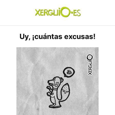
Skip
to
content
xerguio.ES | ilustración
Uy, ¡cuántas excusas!