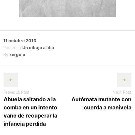
Posted
11 octubre 2013
on
Posted in
Un dibujo al día
By
xerguio
Post
navigation
Previous Post
Next Post
Abuela saltando a la
Autómata mutante con
comba en un intento
cuerda a manivela
vano de recuperar la
infancia perdida