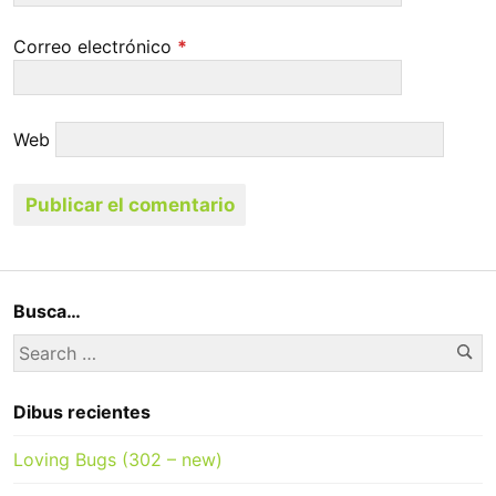
Correo electrónico
*
Web
Busca…
Se
Search
for:
Dibus recientes
Loving Bugs (302 – new)