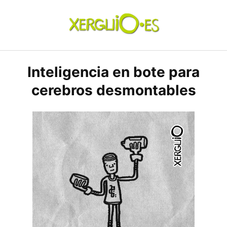
Skip
to
content
xerguio.ES | ilustración
Inteligencia en bote para
cerebros desmontables