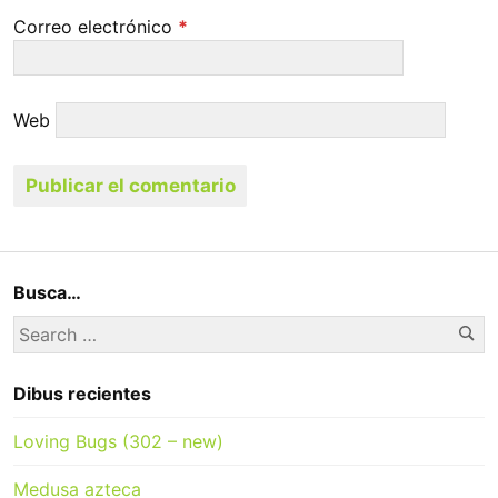
Correo electrónico
*
Web
Busca…
Se
Search
for:
Dibus recientes
Loving Bugs (302 – new)
Medusa azteca