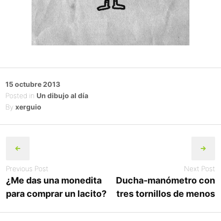
Posted
15 octubre 2013
on
Posted in
Un dibujo al día
By
xerguio
Post
navigation
Previous Post
Next Post
¿Me das una monedita
Ducha-manómetro con
para comprar un lacito?
tres tornillos de menos