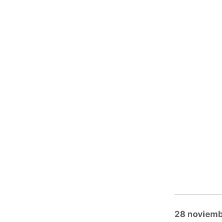
Posted
28 noviemb