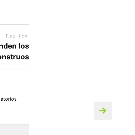
Next Post
nden los
nstruos
atorios