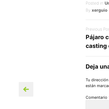
on
Posted in
Un
By
xerguio
Post
Previous Po
navigation
Pájaro 
casting
Deja un
Tu dirección
están marc
Comentario