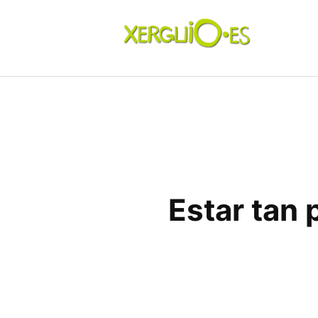
Skip
to
content
xerguio.ES | ilustración
Un sitio lleno de dibujitos
Estar tan 