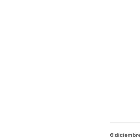
Posted
6 diciembr