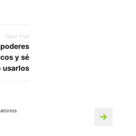
Next Post
 poderes
cos y sé
 usarlos
atorios