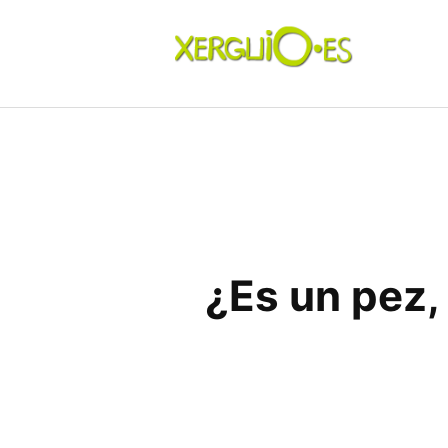
Skip
to
content
xerguio.ES | ilustración
Un sitio lleno de dibujitos
¿Es un pez,