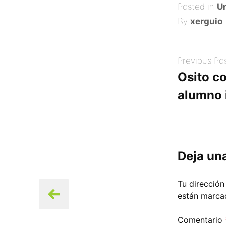
on
Posted in
Un
By
xerguio
Post
Previous Po
navigation
Osito c
alumno 
Deja un
Tu dirección
están marc
Comentario