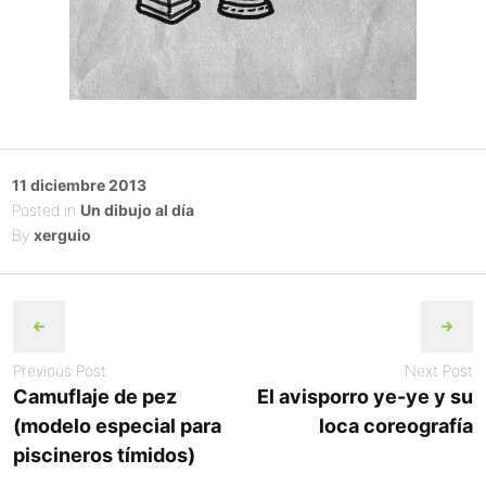
Posted
11 diciembre 2013
on
Posted in
Un dibujo al día
By
xerguio
Post
navigation
Previous Post
Next Post
Camuflaje de pez
El avisporro ye-ye y su
(modelo especial para
loca coreografía
piscineros tímidos)