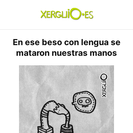
Skip
to
content
xerguio.ES | ilustración
En ese beso con lengua se
mataron nuestras manos