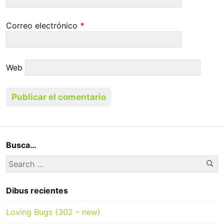
Correo electrónico
*
Web
Busca…
Se
Search
for:
Dibus recientes
Loving Bugs (302 – new)