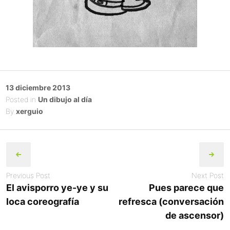
Posted
13 diciembre 2013
on
Posted in
Un dibujo al día
By
xerguio
Post
navigation
Previous Post
Next Post
El avisporro ye-ye y su
Pues parece que
loca coreografía
refresca (conversación
de ascensor)