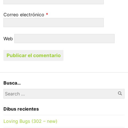
Correo electrónico
*
Web
Busca…
Se
Search
for:
Dibus recientes
Loving Bugs (302 – new)