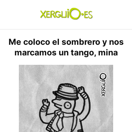
Skip
to
content
xerguio.ES | ilustración
Me coloco el sombrero y nos
marcamos un tango, mina