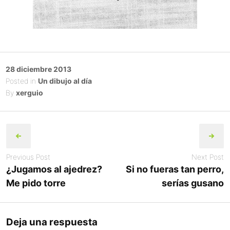
Posted
28 diciembre 2013
on
Posted in
Un dibujo al día
By
xerguio
Post
navigation
Previous Post
Next Post
¿Jugamos al ajedrez?
Si no fueras tan perro,
Me pido torre
serías gusano
Deja una respuesta