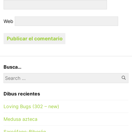
Web
Busca…
Se
Search
for:
Dibus recientes
Loving Bugs (302 – new)
Medusa azteca
Sarcófago-Biberón