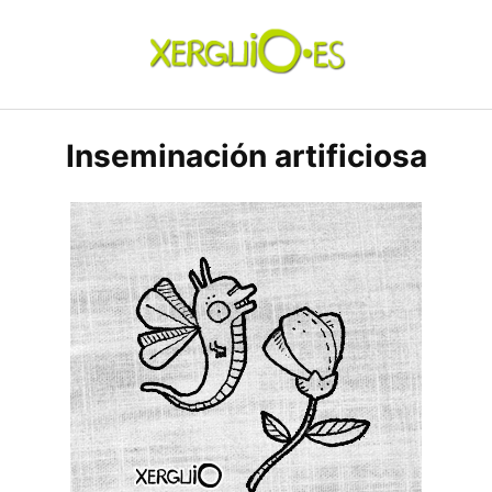
Skip
to
content
xerguio.ES | ilustración
Inseminación artificiosa