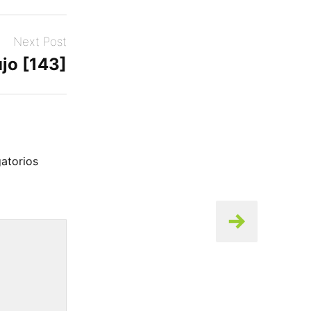
Next Post
jo [143]
atorios