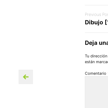
Post
Previous Po
navigation
Dibujo [
Deja un
Tu dirección
están marc
Comentario