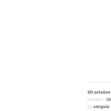
Posted
30 octubre
on
Posted in
Un
By
xerguio