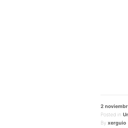
Posted
2 noviembr
on
Posted in
Un
By
xerguio