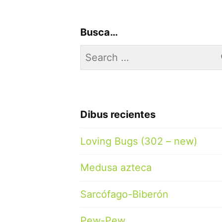
Busca…
Search
for:
Dibus recientes
Loving Bugs (302 – new)
Medusa azteca
Sarcófago-Biberón
Pew-Pew