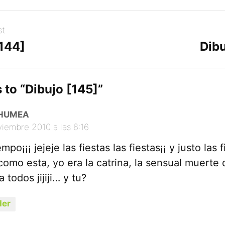
st
[144]
Dibu
 to “
Dibujo [145]
”
HUMEA
viembre 2010 a las 6:16
mpo¡¡¡ jejeje las fiestas las fiestas¡¡ y justo las 
como esta, yo era la catrina, la sensual muerte
 todos jijiji… y tu?
er