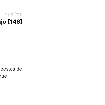
Next Post
jo [146]
fieestas de
 que