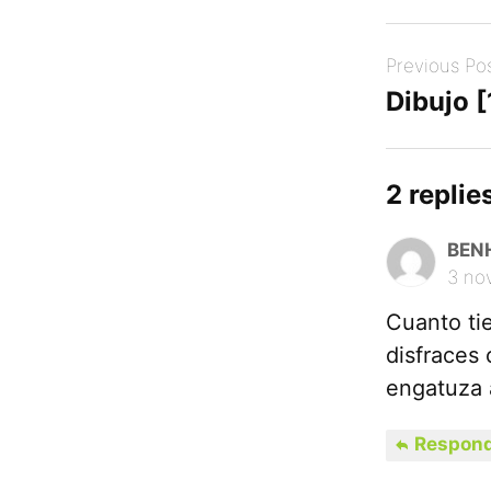
Post
Previous Po
navigation
Dibujo 
2 replies
BEN
3 no
Cuanto tie
disfraces 
engatuza a
Respond