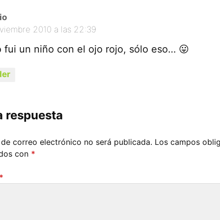
io
oviembre 2010 a las 22:39
yo fui un niño con el ojo rojo, sólo eso… 😛
er
a respuesta
 de correo electrónico no será publicada.
Los campos oblig
ados con
*
*