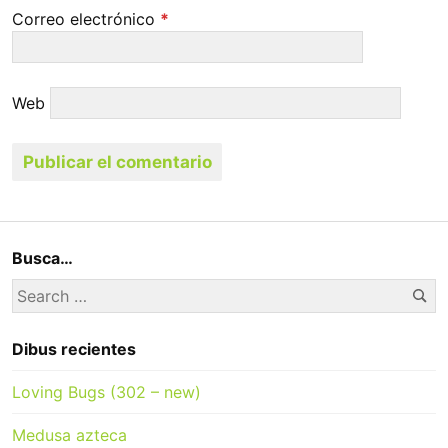
Correo electrónico
*
Web
Busca…
Se
Search
for:
Dibus recientes
Loving Bugs (302 – new)
Medusa azteca