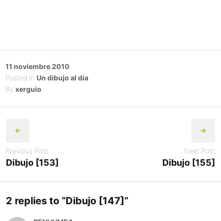
Posted
11 noviembre 2010
on
Posted in
Un dibujo al día
By
xerguio
Post
navigation
Previous Post
Next Post
Dibujo [153]
Dibujo [155]
2 replies to “
Dibujo [147]
”