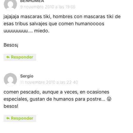
BENHUMEA
9 noviembre 2010 a las 19:05
jajajaja mascaras tiki, hombres con mascaras tiki de
esas tribus salvajes que comen humanoooos
uuuuuuuuu…. miedo.
Besos¡
Responder
Sergio
11 noviembre 2010 a las 22:40
comen pescado, aunque a veces, en ocasiones
especiales, gustan de humanos para postre… 😛
besos!
Responder