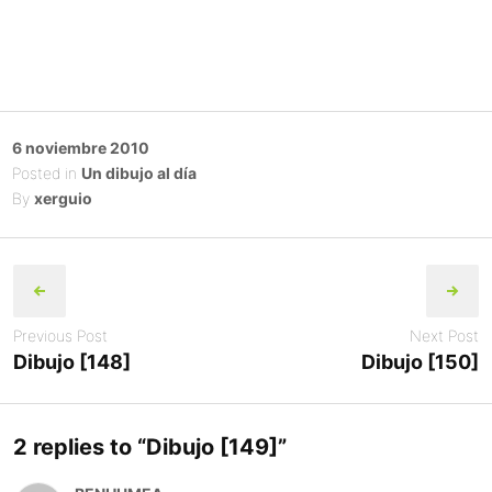
Posted
6 noviembre 2010
on
Posted in
Un dibujo al día
By
xerguio
Post
navigation
Previous Post
Next Post
Dibujo [148]
Dibujo [150]
2 replies to “
Dibujo [149]
”