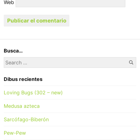
Web
Busca…
Se
Search
for:
Dibus recientes
Loving Bugs (302 – new)
Medusa azteca
Sarcófago-Biberón
Pew-Pew