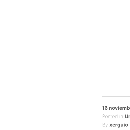
Posted
16 noviemb
on
Posted in
Un
By
xerguio