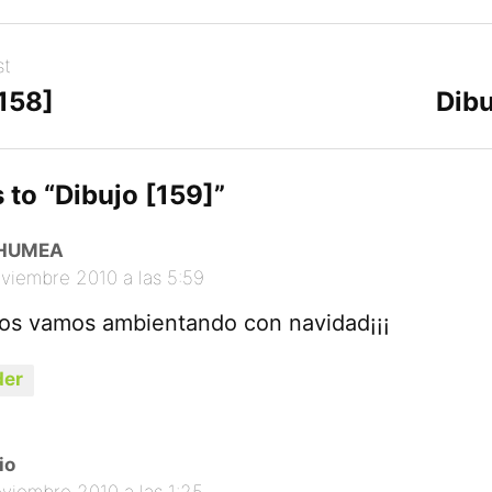
st
[158]
Dibu
 to “
Dibujo [159]
”
HUMEA
oviembre 2010 a las 5:59
nos vamos ambientando con navidad¡¡¡
er
io
oviembre 2010 a las 1:25