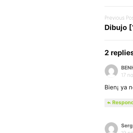
Post
Previous Po
navigation
Dibujo 
2 replies
BEN
17 n
Bien¡ ya 
Respond
Serg
19 n