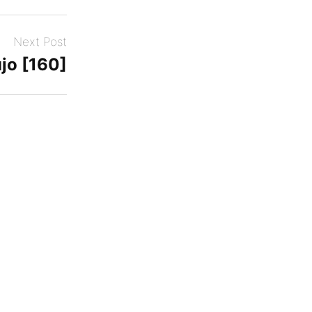
Next Post
jo [160]