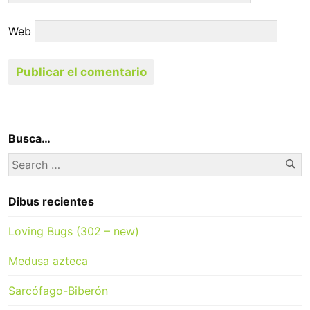
Web
Busca…
Se
Search
for:
Dibus recientes
Loving Bugs (302 – new)
Medusa azteca
Sarcófago-Biberón