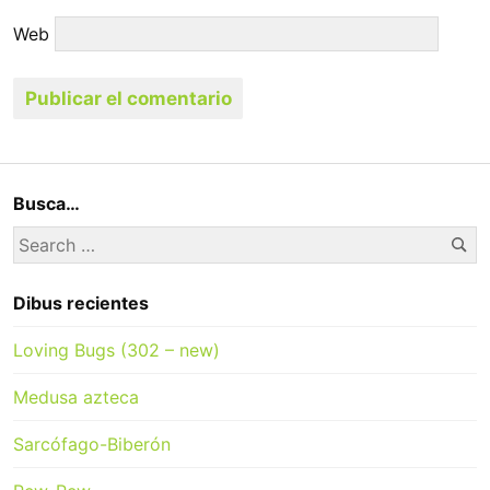
Web
Busca…
Se
Search
for:
Dibus recientes
Loving Bugs (302 – new)
Medusa azteca
Sarcófago-Biberón