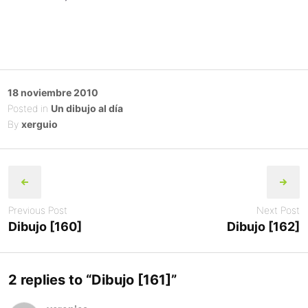
Posted
18 noviembre 2010
on
Posted in
Un dibujo al día
By
xerguio
Post
navigation
Previous Post
Next Post
Dibujo [160]
Dibujo [162]
2 replies to “
Dibujo [161]
”