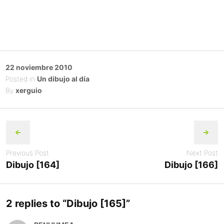
Posted
22 noviembre 2010
on
Posted in
Un dibujo al día
By
xerguio
Post
navigation
Previous Post
Next Post
Dibujo [164]
Dibujo [166]
2 replies to “
Dibujo [165]
”