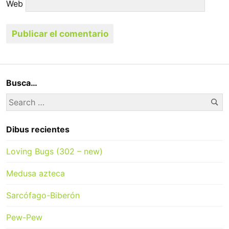
Web
Busca…
Se
Search
for:
Dibus recientes
Loving Bugs (302 – new)
Medusa azteca
Sarcófago-Biberón
Pew-Pew