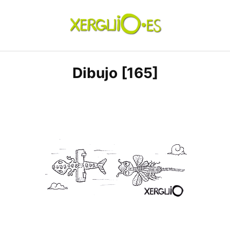
Skip
to
content
xerguio.ES | ilustración
Dibujo [165]