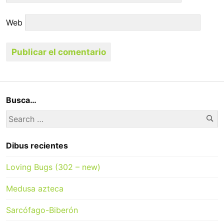
Web
Busca…
Se
Search
for:
Dibus recientes
Loving Bugs (302 – new)
Medusa azteca
Sarcófago-Biberón