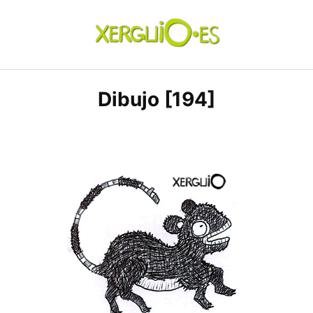
Skip
to
content
xerguio.ES | ilustración
Dibujo [194]