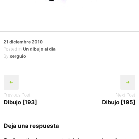
Posted
21 diciembre 2010
on
Posted in
Un dibujo al día
By
xerguio
Post
navigation
Previous Post
Next Post
Dibujo [193]
Dibujo [195]
Deja una respuesta