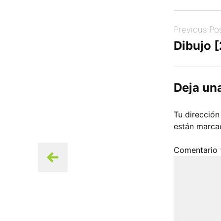
Post
Previous Po
navigation
Dibujo 
Deja un
Tu dirección
están marc
Comentario