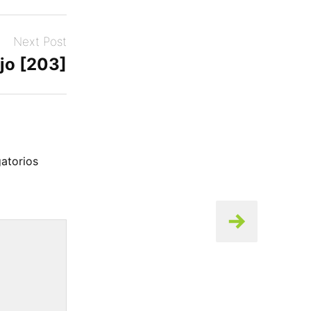
Next Post
jo [203]
atorios