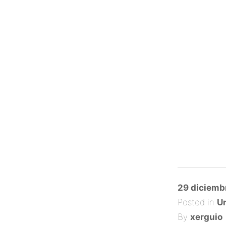
Posted
29 diciemb
on
Posted in
Un
By
xerguio