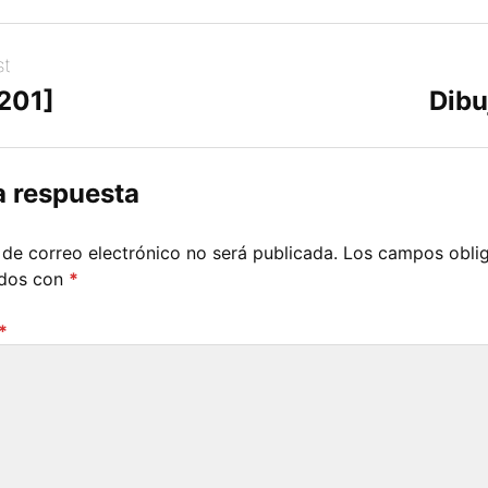
st
[201]
Dibu
a respuesta
 de correo electrónico no será publicada.
Los campos oblig
ados con
*
*