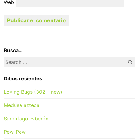
Web
Busca…
Se
Search
for:
Dibus recientes
Loving Bugs (302 – new)
Medusa azteca
Sarcófago-Biberón
Pew-Pew