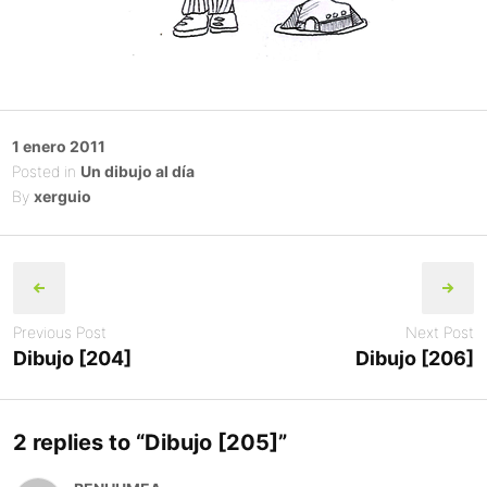
Posted
1 enero 2011
on
Posted in
Un dibujo al día
By
xerguio
Post
navigation
Previous Post
Next Post
Dibujo [204]
Dibujo [206]
2 replies to “
Dibujo [205]
”