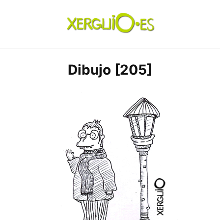
Skip
to
content
xerguio.ES | ilustración
Dibujo [205]