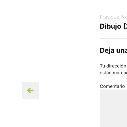
Post
Previous Po
navigation
Dibujo [
Deja un
Tu dirección
están marc
Comentario