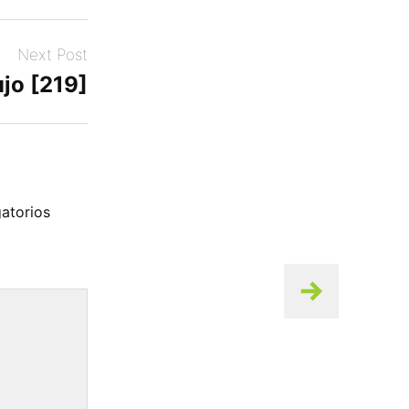
Next Post
jo [219]
atorios