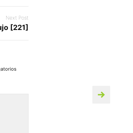
Next Post
jo [221]
atorios