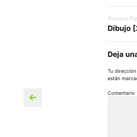
Post
Previous Po
navigation
Dibujo 
Deja un
Tu dirección
están marc
Comentario