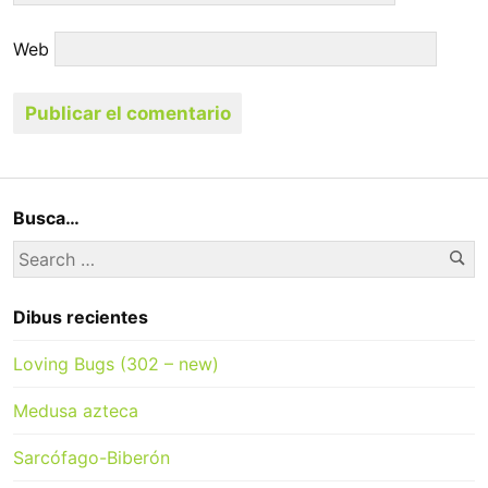
Web
Busca…
Se
Search
for:
Dibus recientes
Loving Bugs (302 – new)
Medusa azteca
Sarcófago-Biberón