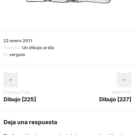
Posted
22 enero 2011
on
Posted in
Un dibujo al día
By
xerguio
Post
navigation
Previous Post
Next Post
Dibujo [225]
Dibujo [227]
Deja una respuesta