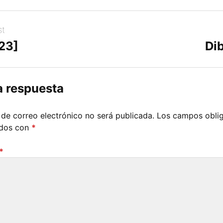
st
[23]
Dib
a respuesta
 de correo electrónico no será publicada.
Los campos oblig
ados con
*
*