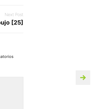
Next Post
ujo [25]
atorios