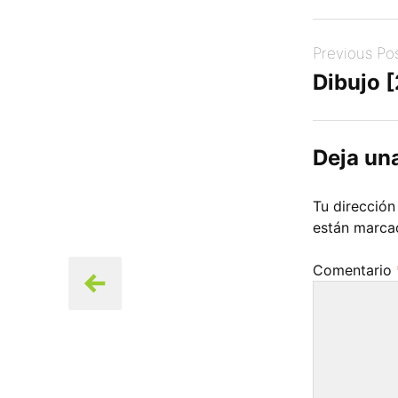
Post
Previous Po
navigation
Dibujo 
Deja un
Tu dirección
están marc
Comentario