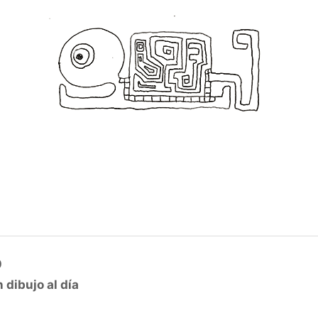
0
 dibujo al día