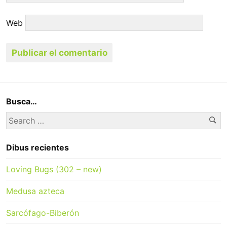
Web
Busca…
Se
Search
for:
Dibus recientes
Loving Bugs (302 – new)
Medusa azteca
Sarcófago-Biberón