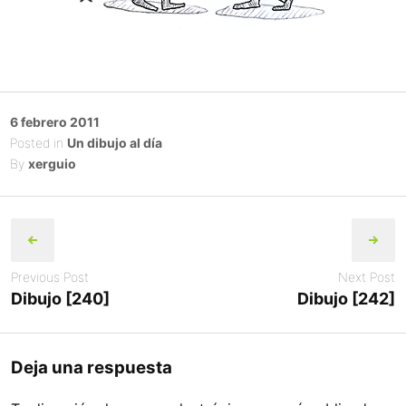
Posted
6 febrero 2011
on
Posted in
Un dibujo al día
By
xerguio
Post
navigation
Previous Post
Next Post
Dibujo [240]
Dibujo [242]
Deja una respuesta