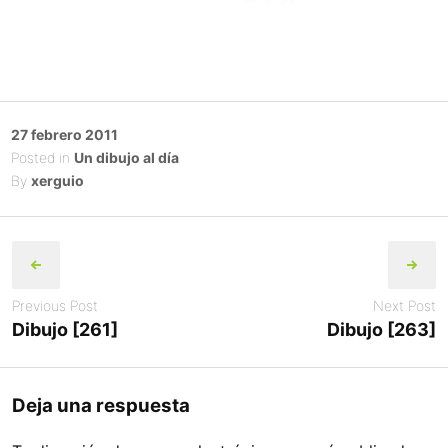
Posted
27 febrero 2011
on
Posted in
Un dibujo al día
By
xerguio
Post
navigation
Previous Post
Next Post
Dibujo [261]
Dibujo [263]
Deja una respuesta