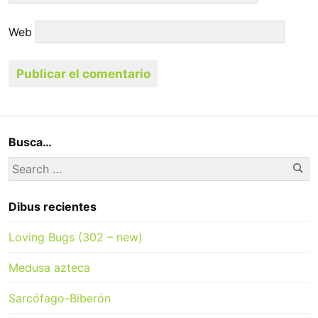
Web
Busca…
Se
Search
for:
Dibus recientes
Loving Bugs (302 – new)
Medusa azteca
Sarcófago-Biberón