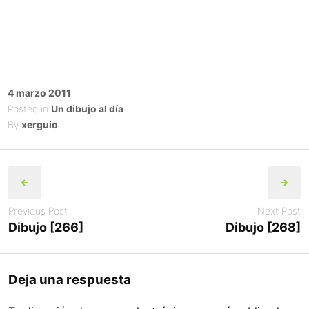
Posted
4 marzo 2011
on
Posted in
Un dibujo al día
By
xerguio
Post
navigation
Previous Post
Next Post
Dibujo [266]
Dibujo [268]
Deja una respuesta