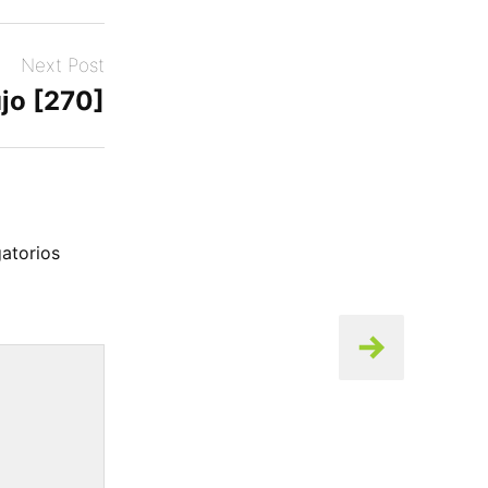
Next Post
jo [270]
atorios