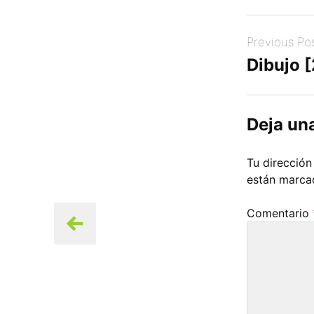
Post
Previous Po
navigation
Dibujo 
Deja un
Tu dirección
están marc
Comentario