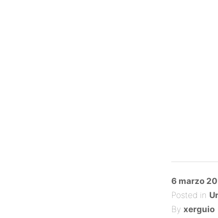
Posted
6 marzo 20
on
Posted in
Un
By
xerguio